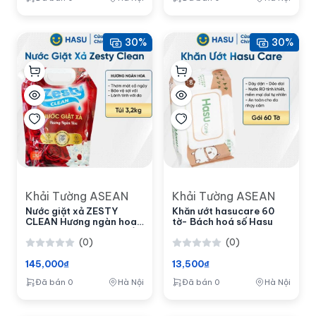
30%
30%
Khải Tường ASEAN
Khải Tường ASEAN
Nước giặt xả ZESTY
Khăn ướt hasucare 60
CLEAN Hương ngàn hoa
tờ- Bách hoá số Hasu
túi 3.2KG- Bách hoá số
(0)
(0)
Hasu
145,000₫
13,500₫
Đã bán 0
Hà Nội
Đã bán 0
Hà Nội