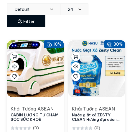
Default
24
Filter
10%
30%
Khải Tường ASEAN
Khải Tường ASEAN
CABIN LƯỢNG TỬ CHĂM
Nước giặt xả ZESTY
SÓC SỨC KHOẺ
CLEAN Hương đại dương
túi 3.2KG- Bách hoá số
(0)
(0)
Hasu