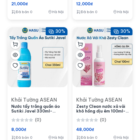
21,000₫
12,000₫
Đã bán 0
Hà Nội
Đã bán 0
Hà Nội
30%
30%
Khải Tường ASEAN
Khải Tường ASEAN
Nước tẩy trắng quần áo
Zesty Clean nước xả vải
Sutiki Javel 330ml-
khô hồng dịu êm 100ml-
Bách hoá số Hasu
Bách hoá số Hasu
(0)
(0)
8,000₫
48,000₫
Đã bán 0
Hà Nội
Đã bán 0
Hà Nội