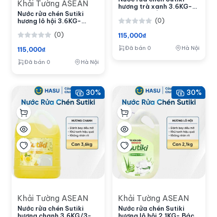
Khải Tường ASEAN
hương trà xanh 3.6KG-
Nước rửa chén Sutiki
Bách hoá số Hasu
hương lô hội 3.6KG-
(0)
Bách hoá số Hasu
(0)
115,000₫
Đã bán 0
Hà Nội
115,000₫
Đã bán 0
Hà Nội
30%
30%
Khải Tường ASEAN
Khải Tường ASEAN
Nước rửa chén Sutiki
Nước rửa chén Sutiki
hương chanh 3.6KG/3-
hương lô hội 2.1KG- Bách