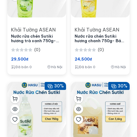
Khải Tường ASEAN
Khải Tường ASEAN
Nước rửa chén Sutiki
Nước rửa chén Sutiki
hương trà xanh 750g-
hương chanh 750g- Bách
Bách hoá số Hasu
hoá số Hasu
(0)
(0)
29,500₫
24,500₫
Đã bán 0
Hà Nội
Đã bán 0
Hà Nội
30%
30%