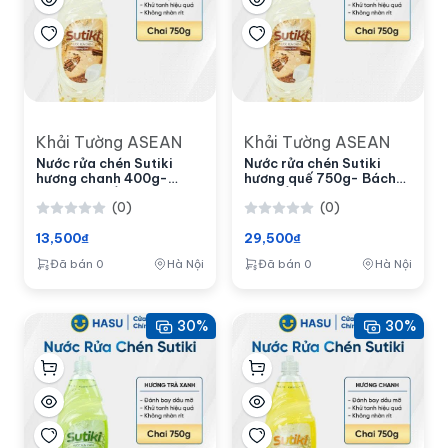
Khải Tường ASEAN
Khải Tường ASEAN
Nước rửa chén Sutiki
Nước rửa chén Sutiki
hương chanh 400g-
hương quế 750g- Bách
Bách hoá số Hasu
hoá số Hasu
(0)
(0)
13,500₫
29,500₫
Đã bán 0
Hà Nội
Đã bán 0
Hà Nội
30%
30%