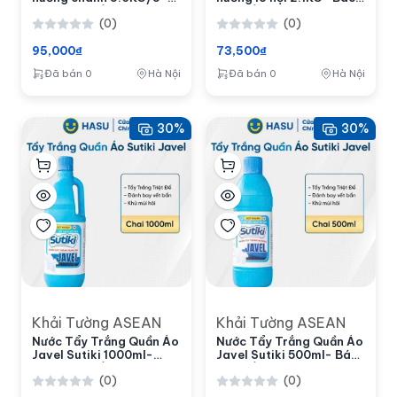
Bách hoá số Hasu
hoá số Hasu
(0)
(0)
95,000₫
73,500₫
Đã bán 0
Hà Nội
Đã bán 0
Hà Nội
30%
30%
Khải Tường ASEAN
Khải Tường ASEAN
Nước Tẩy Trắng Quần Áo
Nước Tẩy Trắng Quần Áo
Javel Sutiki 1000ml-
Javel Sutiki 500ml- Bách
Bách hoá số Hasu
hoá số Hasu
(0)
(0)