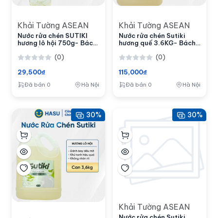
Khải Tường ASEAN
Khải Tường ASEAN
Nước rửa chén SUTIKI
Nước rửa chén Sutiki
hương lô hội 750g- Bách
hương quế 3.6KG- Bách
hoá số Hasu
hoá số Hasu
(0)
(0)
29,500₫
115,000₫
Đã bán 0
Hà Nội
Đã bán 0
Hà Nội
30%
30%
Khải Tường ASEAN
Nước rửa chén Sutiki