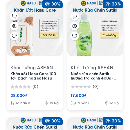
30%
30%
Khải Tường ASEAN
Khải Tường ASEAN
Khăn ướt Hasu Care 100
Nước rửa chén Sutiki
tờ- Bách hoá số Hasu
hương trà xanh 400g-
Bách hoá số Hasu
(0)
(0)
28,000₫
17,500₫
Đã bán 0
Hà Nội
Đã bán 0
Hà Nội
30%
30%