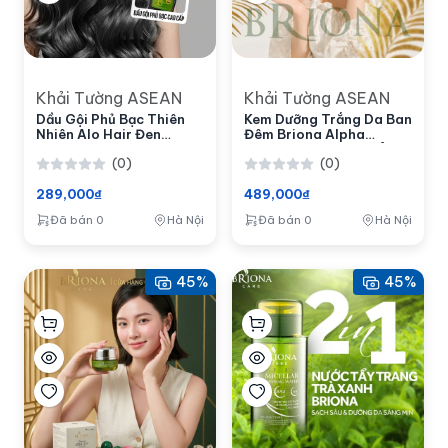
Khải Tường ASEAN
Khải Tường ASEAN
Dầu Gội Phủ Bạc Thiên
Kem Dưỡng Trắng Da Ban
Nhiên Alo Hair Đen
Đêm Briona Alpha
200ml
Arbutin giúp dưỡng ẩm
(0)
(0)
sâu
289,000₫
489,000₫
Đã bán 0
Hà Nội
Đã bán 0
Hà Nội
45%
45%