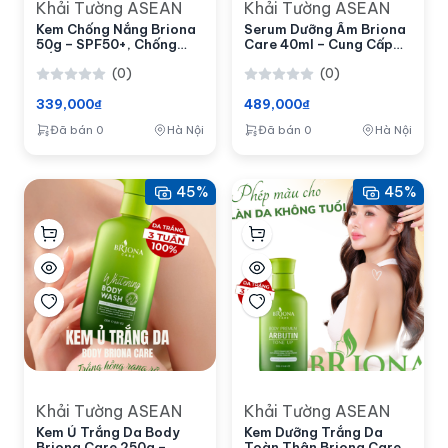
Khải Tường ASEAN
Khải Tường ASEAN
Kem Chống Nắng Briona
Serum Dưỡng Ẩm Briona
50g – SPF50+, Chống
Care 40ml – Cung Cấp
Nắng Dịu Nhẹ, Bảo Vệ Da
Nước, Cải Thiện Da Khô
(0)
(0)
Hằng Ngày
339,000₫
489,000₫
Đã bán 0
Hà Nội
Đã bán 0
Hà Nội
45%
45%
Khải Tường ASEAN
Khải Tường ASEAN
Kem Ủ Trắng Da Body
Kem Dưỡng Trắng Da
Briona Care 250g –
Toàn Thân Briona Care