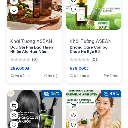
Khải Tường ASEAN
Khải Tường ASEAN
Dầu Gội Phủ Bạc Thiên
Briona Care Combo
Nhiên Alo Hair Nâu
Chào Hè Rực Rỡ
200ml
(0)
(0)
289,000₫
678,000₫
Đã bán 0
Hà Nội
Đã bán 0
Hà Nội
45%
45%