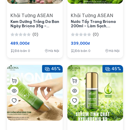
Khải Tường ASEAN
Khải Tường ASEAN
Kem Dưỡng Trắng Da Ban
Nước Tẩy Trang Briona
Ngày Briona 35g –
200ml – Làm Sạch,
Dưỡng Trắng, Làm Sáng
Dưỡng Da, Phù Hợp Với
(0)
(0)
Da Mặt
Mọi Loại Da
489,000₫
339,000₫
Đã bán 0
Hà Nội
Đã bán 0
Hà Nội
45%
45%