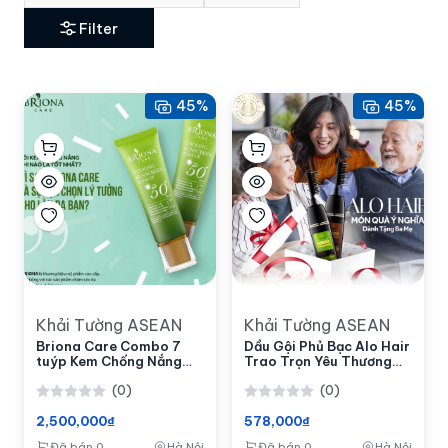
Filter
45%
45%
Khải Tường ASEAN
Khải Tường ASEAN
Briona Care Combo 7
Dầu Gội Phủ Bạc Alo Hair
tuýp Kem Chống Nắng
Trao Trọn Yêu Thương
Bảo Vệ Da Toàn Diện
Combo Đen & Nâu
(0)
(0)
2,500,000₫
578,000₫
Đã bán 0
Hà Nội
Đã bán 0
Hà Nội