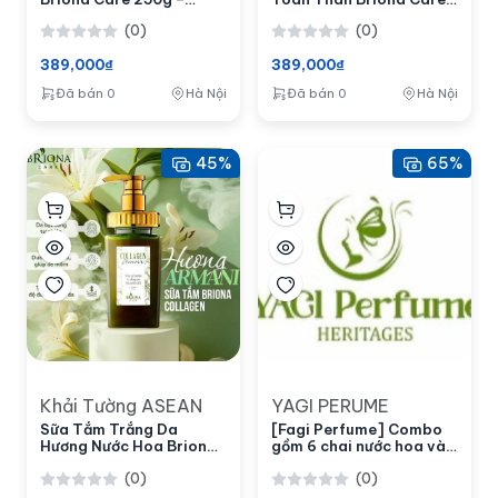
Nâng Tông Da, Sáng Mịn
250g
(0)
(0)
Sau 3 Tuần
389,000₫
389,000₫
Đã bán 0
Hà Nội
Đã bán 0
Hà Nội
45%
65%
Khải Tường ASEAN
YAGI PERUME
Sữa Tắm Trắng Da
[Fagi Perfume] Combo
Hương Nước Hoa Briona
gồm 6 chai nước hoa và
Care Collagen 300ml –
một chai treo trong ô tô
(0)
(0)
Dưỡng Ẩm, Tẩy Tế Bào
Chết