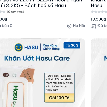
túi 3.2KG- Bách hoá số Hasu
Hasu
(0 reviews)
000₫
13,500₫
 bán 0
Hà Nội
Đã b
30%