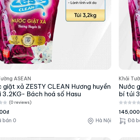
Tường ASEAN
Khải Tư
 giặt xả ZESTY CLEAN Hương huyền
Nước g
úi 3.2KG- Bách hoá số Hasu
bí túi
(0 reviews)
000₫
145,000
 bán 0
Hà Nội
Đã b