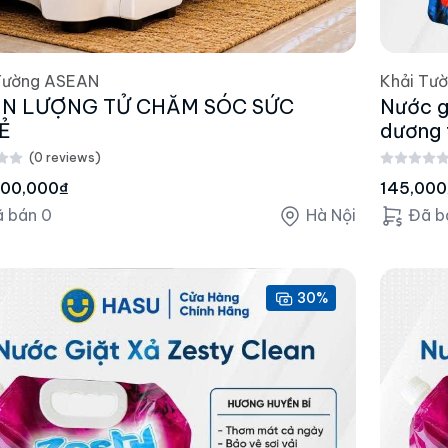
Tường ASEAN
Khải Tư
IN LƯỢNG TỬ CHĂM SÓC SỨC
Nước g
Ẻ
dương 
(0 reviews)
000,000₫
145,000
 bán 0
Hà Nội
Đã b
30%