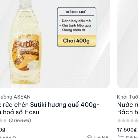
Tường ASEAN
Khải Tư
 rửa chén Sutiki hương quế 400g-
Nước r
 hoá số Hasu
Bách h
(0 reviews)
0₫
17,500₫
 bán 0
Hà Nội
Đã b