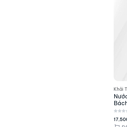
Khải 
Nước
Bách
17,50
Đã