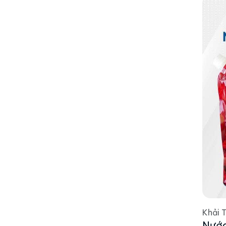
Khải 
Nước