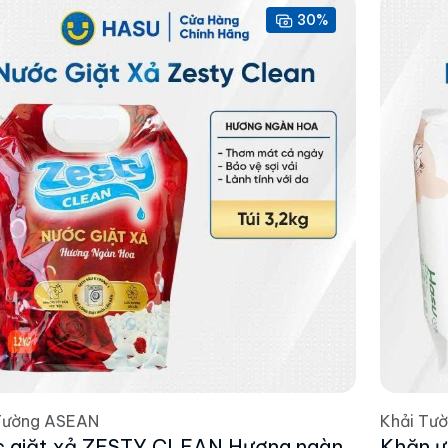
30%
Tường ASEAN
Khải Tư
 giặt xả ZESTY CLEAN Hương ngàn
Khăn ư