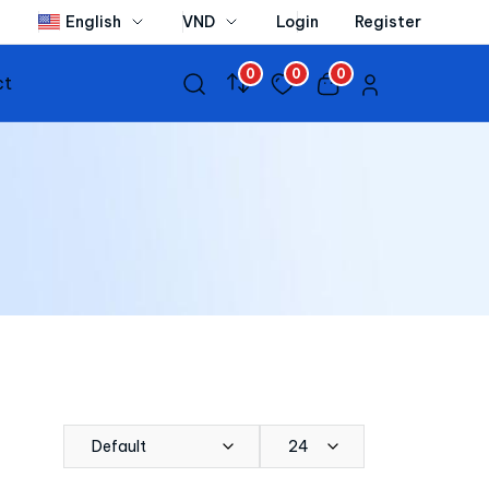
English
VND
Login
Register
0
0
0
ct
Default
24