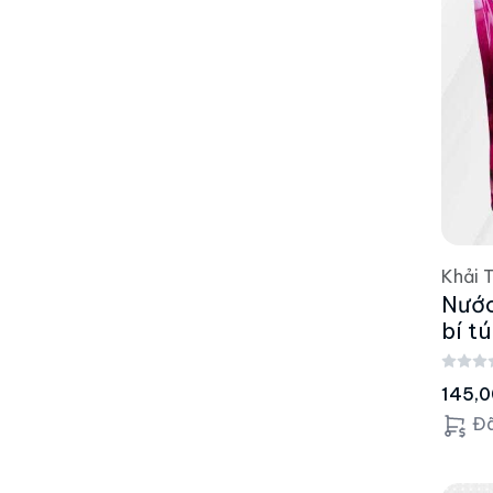
Khải 
Nước
bí t
145,
Đã