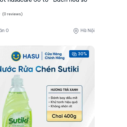
(0 reviews)
án 0
Hà Nội
30%