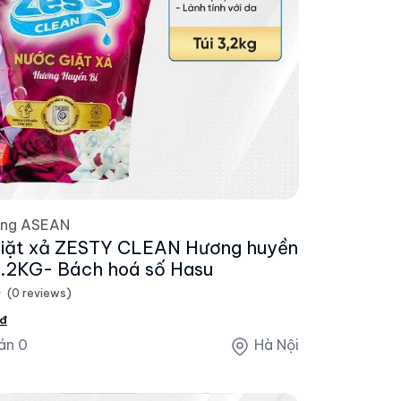
ờng ASEAN
iặt xả ZESTY CLEAN Hương huyền
 3.2KG- Bách hoá số Hasu
(0 reviews)
₫
án 0
Hà Nội