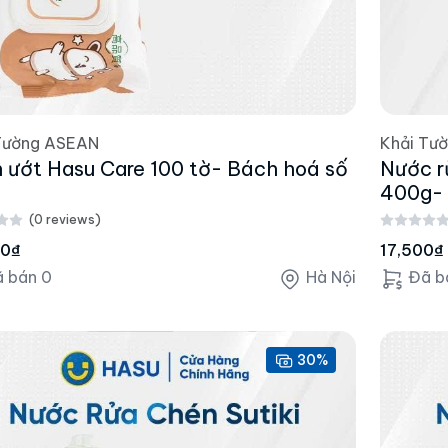
Tường ASEAN
Khải Tư
 ướt Hasu Care 100 tờ- Bách hoá số
Nước r
u
400g- 
(0 reviews)
00₫
17,500₫
 bán 0
Hà Nội
Đã b
30%