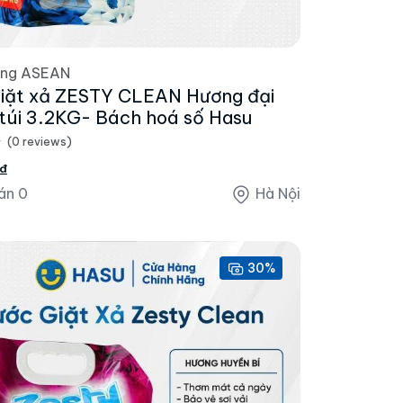
ờng ASEAN
iặt xả ZESTY CLEAN Hương đại
túi 3.2KG- Bách hoá số Hasu
(0 reviews)
₫
án 0
Hà Nội
30%