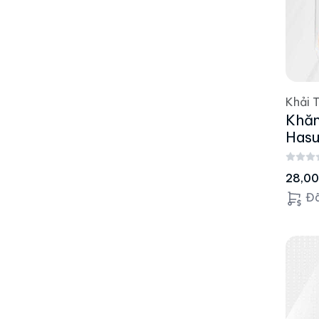
Khải 
Khăn
Has
28,0
Đã