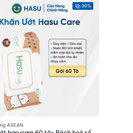
30%
ờng ASEAN
ớt hasucare 60 tờ- Bách hoá số