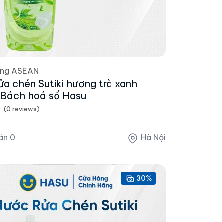
ờng ASEAN
ửa chén Sutiki hương trà xanh
Bách hoá số Hasu
(0 reviews)
án 0
Hà Nội
30%