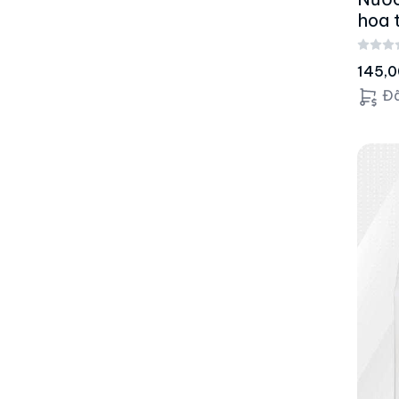
hoa 
145,
Đã