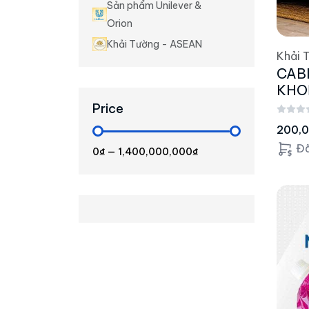
Sản phẩm Unilever &
Orion
Khải Tường - ASEAN
Khải 
CAB
KHO
Price
200,
Đã
0₫
—
1,400,000,000₫