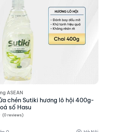
ờng ASEAN
ửa chén Sutiki hương lô hội 400g-
oá số Hasu
(0 reviews)
án 0
Hà Nội